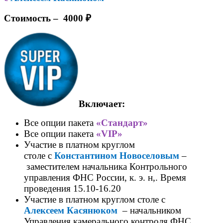
Стоимость
–
4000 ₽
Включает:
Все опции пакета
«Стандарт»
Все опции пакета
«VIP»
Участие в платном круглом
столе
с
Константином Новоселовым
–
заместителем начальника Контрольного
управления ФНС России, к. э. н,
.
Время
проведения
15.10-16.20
Участие в платном круглом столе
с
Алексеем
Касянюком
–
начальником
Управления камерального контроля ФНС